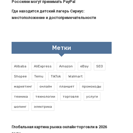
Россияни могут принимать PayPal
Где находится детский лагерь Сириус:
местоположение и достопримечательности
Метки
Alibaba
AliExpress
Amazon
eBay
SEO
Shopee
Temu
TikTok
Walmart
маркетинг
онлайн
планшет
промокоды
техника
технологии
торговля
услуги
шопинг
электрика
Глобальная картина рынка онлайн-торговли в 2026