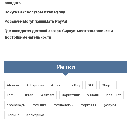
ожидать
Покупка аксессуары к телефону
Россияни могут принимать PayPal
Где находится детский лагерь Сириус: местоположение и
достопримечательности
Метки
Alibaba
AliExpress
Amazon
eBay
SEO
Shopee
Temu
TikTok
Walmart
маркетинг
онлайн
планшет
промокоды
техника
технологии
торговля
услуги
шопинг
электрика