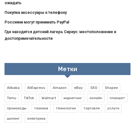
ожидать
Покупка аксессуары к телефону
Россияни могут принимать PayPal
Где находится детский лагерь Сириус: местоположение и
достопримечательности
Метки
Alibaba
AliExpress
Amazon
eBay
SEO
Shopee
Temu
TikTok
Walmart
маркетинг
онлайн
планшет
промокоды
техника
технологии
торговля
услуги
шопинг
электрика