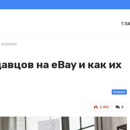
ГЛ
х избежать
авцов на eBay и как их
Разное
2 463
0