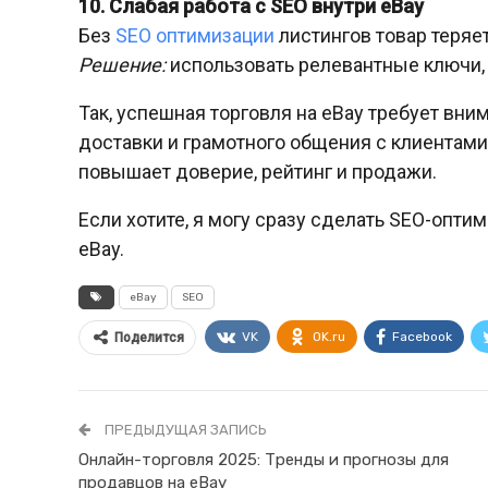
10. Слабая работа с SEO внутри eBay
Без
SEO оптимизации
листингов товар теряет
Решение:
использовать релевантные ключи, 
Так, успешная торговля на eBay требует вни
доставки и грамотного общения с клиентам
повышает доверие, рейтинг и продажи.
Если хотите, я могу сразу сделать SEO-опт
eBay.
eBay
SEO
VK
OK.ru
Facebook
Поделится
ПРЕДЫДУЩАЯ ЗАПИСЬ
Онлайн-торговля 2025: Тренды и прогнозы для
продавцов на eBay