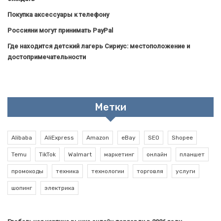
Покупка аксессуары к телефону
Россияни могут принимать PayPal
Где находится детский лагерь Сириус: местоположение и
достопримечательности
Метки
Alibaba
AliExpress
Amazon
eBay
SEO
Shopee
Temu
TikTok
Walmart
маркетинг
онлайн
планшет
промокоды
техника
технологии
торговля
услуги
шопинг
электрика