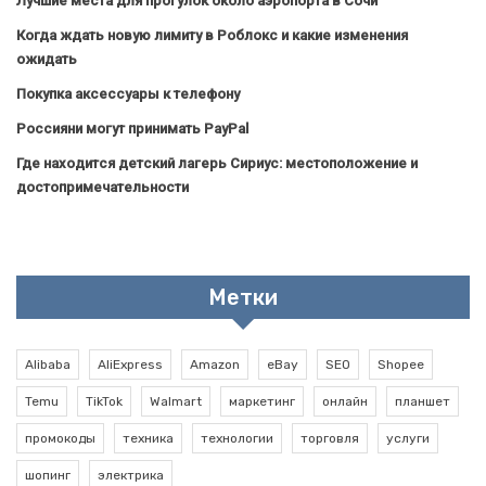
Лучшие места для прогулок около аэропорта в Сочи
Когда ждать новую лимиту в Роблокс и какие изменения
ожидать
Покупка аксессуары к телефону
Россияни могут принимать PayPal
Где находится детский лагерь Сириус: местоположение и
достопримечательности
Метки
Alibaba
AliExpress
Amazon
eBay
SEO
Shopee
Temu
TikTok
Walmart
маркетинг
онлайн
планшет
промокоды
техника
технологии
торговля
услуги
шопинг
электрика