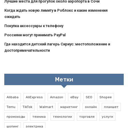
Лучшие места для прогулок около аэропорта в Сочи
Когда ждать новую лимиту в Роблокс и какие изменения
ожидать
Покупка аксессуары к телефону
Россияни могут принимать PayPal
Где находится детский лагерь Сириус: местоположение и
достопримечательности
Метки
Alibaba
AliExpress
Amazon
eBay
SEO
Shopee
Temu
TikTok
Walmart
маркетинг
онлайн
планшет
промокоды
техника
технологии
торговля
услуги
шопинг
электрика