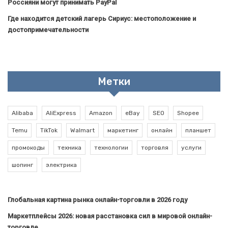
Россияни могут принимать PayPal
Где находится детский лагерь Сириус: местоположение и
достопримечательности
Метки
Alibaba
AliExpress
Amazon
eBay
SEO
Shopee
Temu
TikTok
Walmart
маркетинг
онлайн
планшет
промокоды
техника
технологии
торговля
услуги
шопинг
электрика
Глобальная картина рынка онлайн-торговли в 2026 году
Маркетплейсы 2026: новая расстановка сил в мировой онлайн-
торговле