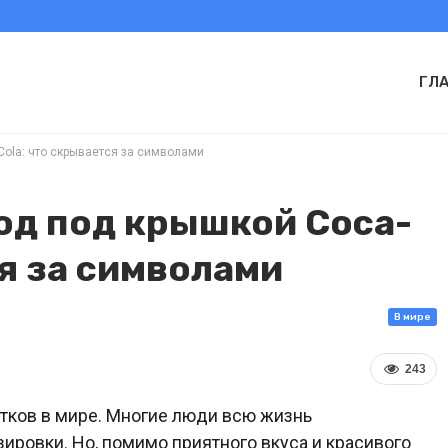
ГЛ
ola: что скрывается за символами
д под крышкой Coca-
ся за символами
В мире
243
итков в мире. Многие люди всю жизнь
зировки. Но, помимо приятного вкуса и красивого