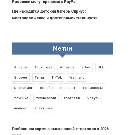
Россияни могут принимать PayPal
Где находится детский лагерь Сириус:
местоположение и достопримечательности
Метки
Alibaba
AliExpress
Amazon
eBay
SEO
Shopee
Temu
TikTok
Walmart
маркетинг
онлайн
планшет
промокоды
техника
технологии
торговля
услуги
шопинг
электрика
Глобальная картина рынка онлайн-торговли в 2026