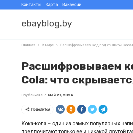
Контакты
Карта
Вакансии
ebayblog.by
Главная
В мире
Расшифровываем код под крышкой Coca-C
Расшифровываем ко
Cola: что скрывает
Опубликовано
Май 27, 2024
Поделится
Кока-кола – один из самых популярных нап
предпочитают только ее и никакой другой га