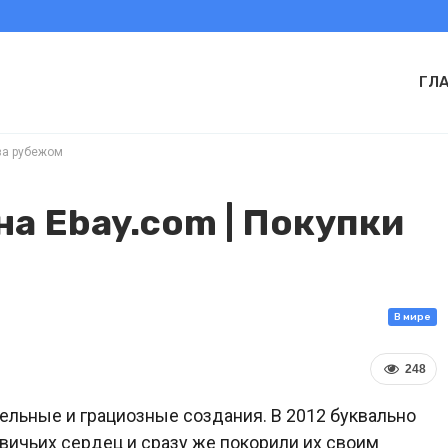
ГЛ
 за рубежом
на Ebay.com | Покупки
В мире
248
ельные и грациозные создания. В 2012 буквально
вичьих сердец и сразу же покорили их своим