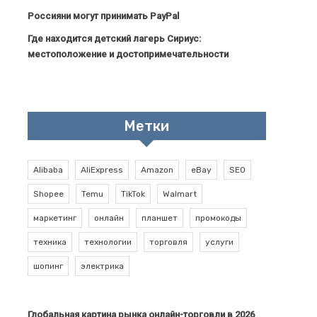
Россияни могут принимать PayPal
Где находится детский лагерь Сириус:
местоположение и достопримечательности
Метки
Alibaba
AliExpress
Amazon
eBay
SEO
Shopee
Temu
TikTok
Walmart
маркетинг
онлайн
планшет
промокоды
техника
технологии
торговля
услуги
шопинг
электрика
Глобальная картина рынка онлайн-торговли в 2026