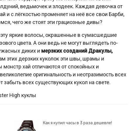
дуний, ведьмочек и злодеек. Каждая девочка от
ай и с лёгкостью променяет на неё все свои Барби,
рёмся, чего же стоят эти грациозные дивы?
за эту яркие волосы, окрашенные в сумасшедшие
озового цвета. А они ведь не могут выглядеть по-
 ужасных диких и
мерзких созданий Дракулы,
м этих дерзких куколок эти швы, шрамы и
 монстр хай отличаются от спокойных и
 великолепие оригинальность и неотразимость всех
т забыть всех существующих кукол на свете.
ster High куклы
Как я купил часы в 3 раза дешевле!