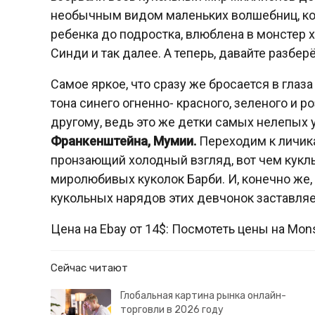
необычным видом маленьких волшебниц, кол
ребенка до подростка, влюблена в монстер х
Синди и так далее. А теперь, давайте разбе
Самое яркое, что сразу же бросается в гла
тона синего огненно- красного, зеленого и р
другому, ведь это же детки самых нелепых
Франкенштейна, Мумии.
Переходим к личика
пронзающий холодный взгляд, вот чем куклы
миролюбивых куколок Барби. И, конечно же,
кукольных нарядов этих девчонок заставляе
Цена на Ebay от 14$: Посмотеть цены на Mon
Сейчас читают
Глобальная картина рынка онлайн-
торговли в 2026 году