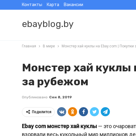
Контакты
Карта
Вакансии
ebayblog.by
Главная
В мире
Монстер хай куклы на Ebay.com | Покупки
Монстер хай куклы 
за рубежом
Опубликовано
Сен 8, 2019
Поделится
Ebay com монстер хай куклы
— это очароват
взорвали весь кукольный мир миллионов де