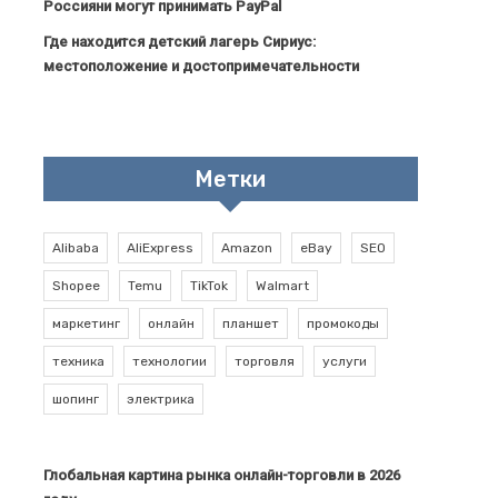
Россияни могут принимать PayPal
Где находится детский лагерь Сириус:
местоположение и достопримечательности
Метки
Alibaba
AliExpress
Amazon
eBay
SEO
Shopee
Temu
TikTok
Walmart
маркетинг
онлайн
планшет
промокоды
техника
технологии
торговля
услуги
шопинг
электрика
Глобальная картина рынка онлайн-торговли в 2026