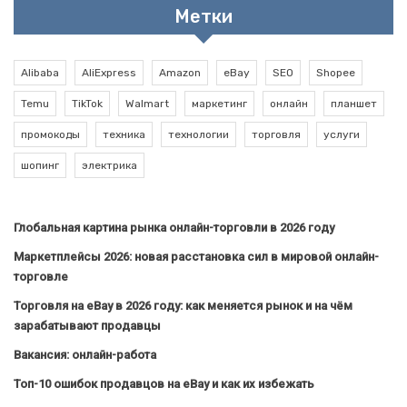
Метки
Alibaba
AliExpress
Amazon
eBay
SEO
Shopee
Temu
TikTok
Walmart
маркетинг
онлайн
планшет
промокоды
техника
технологии
торговля
услуги
шопинг
электрика
Глобальная картина рынка онлайн-торговли в 2026 году
Маркетплейсы 2026: новая расстановка сил в мировой онлайн-
торговле
Торговля на eBay в 2026 году: как меняется рынок и на чём
зарабатывают продавцы
Вакансия: онлайн-работа
Топ-10 ошибок продавцов на eBay и как их избежать