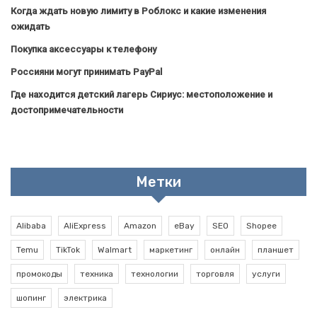
Когда ждать новую лимиту в Роблокс и какие изменения
ожидать
Покупка аксессуары к телефону
Россияни могут принимать PayPal
Где находится детский лагерь Сириус: местоположение и
достопримечательности
Метки
Alibaba
AliExpress
Amazon
eBay
SEO
Shopee
Temu
TikTok
Walmart
маркетинг
онлайн
планшет
промокоды
техника
технологии
торговля
услуги
шопинг
электрика