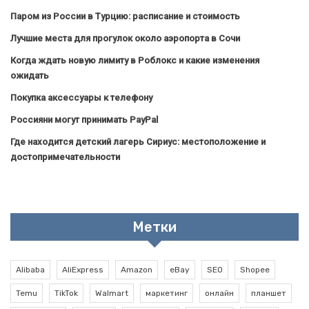
Паром из России в Турцию: расписание и стоимость
Лучшие места для прогулок около аэропорта в Сочи
Когда ждать новую лимиту в Роблокс и какие изменения
ожидать
Покупка аксессуары к телефону
Россияни могут принимать PayPal
Где находится детский лагерь Сириус: местоположение и
достопримечательности
Метки
Alibaba
AliExpress
Amazon
eBay
SEO
Shopee
Temu
TikTok
Walmart
маркетинг
онлайн
планшет