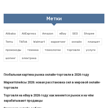
Метки
Alibaba
AliExpress
Amazon
eBay
SEO
Shopee
Temu
TikTok
Walmart
маркетинг
онлайн
планшет
промокоды
техника
технологии
торговля
услуги
шопинг
электрика
Глобальная картина рынка онлайн-торговли в 2026 году
Маркетплейсы 2026: новая расстановка сил в мировой онлайн-
торговле
Торговля на eBay в 2026 году: как меняется рынок и на чём
зарабатывают продавцы