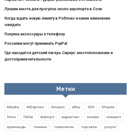
Лучшие места для прогулок около аэропорта в Сочи
Когда ждать новую лимиту в Роблокс и какие изменения
ожидать
Покупка аксессуары к телефону
Россияни могут принимать PayPal
Где находится детский лагерь Сириус: местоположение и
достопримечательности
Метки
Alibaba
AliExpress
Amazon
eBay
SEO
Shopee
Temu
TikTok
Walmart
маркетинг
онлайн
планшет
промокоды
техника
технологии
торговля
услуги