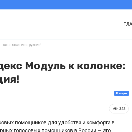
ГЛ
: пошаговая инструкция!
екс Модуль к колонке:
ция!
В мире
342
совых помощников для удобства и комфорта в
рных голосовых помощников в России — это