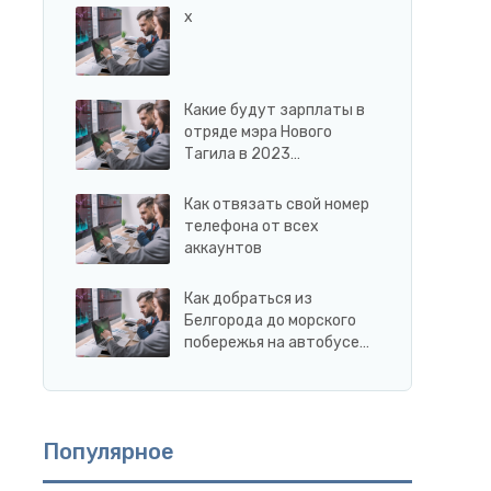
x
Какие будут зарплаты в
отряде мэра Нового
Тагила в 2023…
Как отвязать свой номер
телефона от всех
аккаунтов
Как добраться из
Белгорода до морского
побережья на автобусе…
Популярное