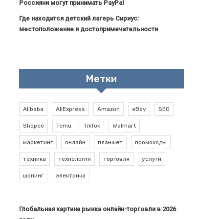
Россияни могут принимать PayPal
Где находится детский лагерь Сириус:
местоположение и достопримечательности
Метки
Alibaba
AliExpress
Amazon
eBay
SEO
Shopee
Temu
TikTok
Walmart
маркетинг
онлайн
планшет
промокоды
техника
технологии
торговля
услуги
шопинг
электрика
Глобальная картина рынка онлайн-торговли в 2026