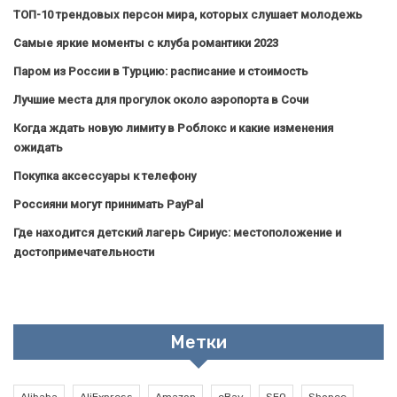
ТОП-10 трендовых персон мира, которых слушает молодежь
Самые яркие моменты с клуба романтики 2023
Паром из России в Турцию: расписание и стоимость
Лучшие места для прогулок около аэропорта в Сочи
Когда ждать новую лимиту в Роблокс и какие изменения
ожидать
Покупка аксессуары к телефону
Россияни могут принимать PayPal
Где находится детский лагерь Сириус: местоположение и
достопримечательности
Метки
Alibaba
AliExpress
Amazon
eBay
SEO
Shopee