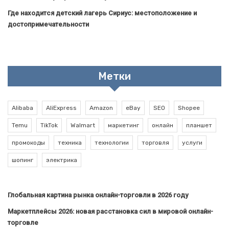
Где находится детский лагерь Сириус: местоположение и
достопримечательности
Метки
Alibaba
AliExpress
Amazon
eBay
SEO
Shopee
Temu
TikTok
Walmart
маркетинг
онлайн
планшет
промокоды
техника
технологии
торговля
услуги
шопинг
электрика
Глобальная картина рынка онлайн-торговли в 2026 году
Маркетплейсы 2026: новая расстановка сил в мировой онлайн-
торговле