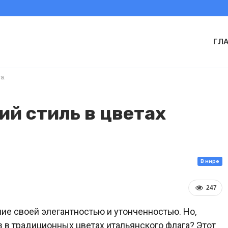
ГЛ
а.
й стиль в цветах
В мире
247
ие своей элегантностью и утонченностью. Но,
 в традиционных цветах итальянского флага? Этот