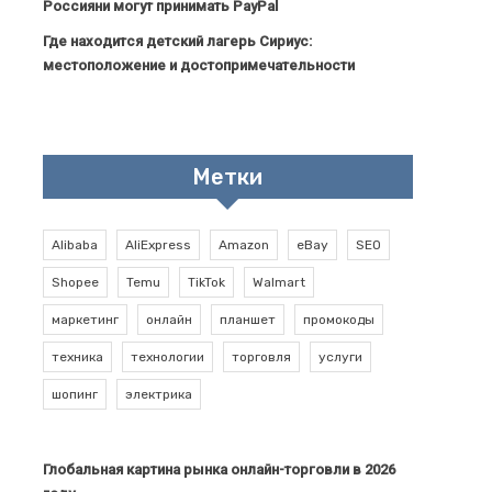
Россияни могут принимать PayPal
Где находится детский лагерь Сириус:
местоположение и достопримечательности
Метки
Alibaba
AliExpress
Amazon
eBay
SEO
Shopee
Temu
TikTok
Walmart
маркетинг
онлайн
планшет
промокоды
техника
технологии
торговля
услуги
шопинг
электрика
Глобальная картина рынка онлайн-торговли в 2026