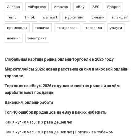
Alibaba
AliExpress
Amazon
eBay
SEO
Shopee
Temu
TikTok
Walmart
маркетинг
онлайн
планшет
промокоды
техника
технологии
торговля
услуги
шопинг
электрика
Глобальная картина рынка онлайн-торговли в 2026 году
Маркетплейсы 2026: новая расстановка сил в мировой онлайн-
торговле
Торговля на eBay в 2026 году: как меняется рынок и на чём
зарабатывают продавцы
Вакансия: онлайн-работа
Топ-10 ошибок продавцов на eBay и как их избежать
Как я купил часы в 3 раза дешевле!
Как я купил часы в 3 раза дешевле! | Покупки за рубежом