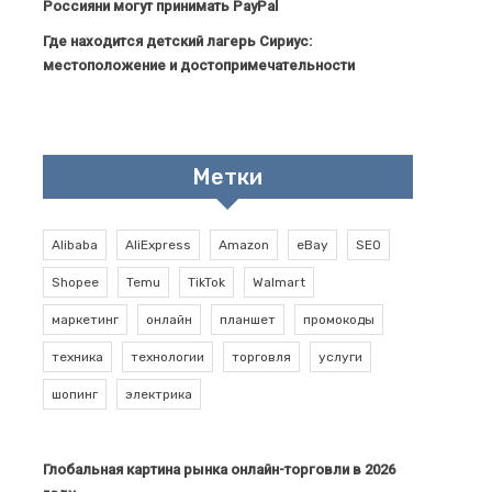
Россияни могут принимать PayPal
Где находится детский лагерь Сириус:
местоположение и достопримечательности
Метки
Alibaba
AliExpress
Amazon
eBay
SEO
Shopee
Temu
TikTok
Walmart
маркетинг
онлайн
планшет
промокоды
техника
технологии
торговля
услуги
шопинг
электрика
Глобальная картина рынка онлайн-торговли в 2026