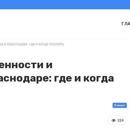
ГЛ
а в Краснодаре: где и когда посетить
енности и
снодаре: где и когда
В мире
224