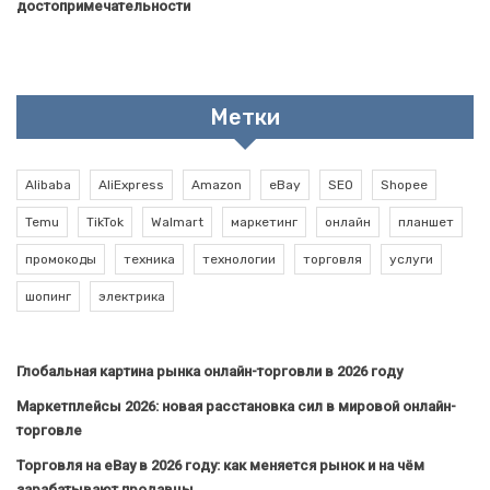
достопримечательности
Метки
Alibaba
AliExpress
Amazon
eBay
SEO
Shopee
Temu
TikTok
Walmart
маркетинг
онлайн
планшет
промокоды
техника
технологии
торговля
услуги
шопинг
электрика
Глобальная картина рынка онлайн-торговли в 2026 году
Маркетплейсы 2026: новая расстановка сил в мировой онлайн-
торговле
Торговля на eBay в 2026 году: как меняется рынок и на чём
зарабатывают продавцы