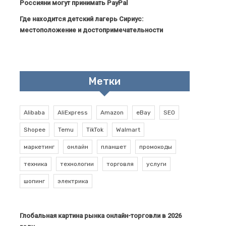
Россияни могут принимать PayPal
Где находится детский лагерь Сириус:
местоположение и достопримечательности
Метки
Alibaba
AliExpress
Amazon
eBay
SEO
Shopee
Temu
TikTok
Walmart
маркетинг
онлайн
планшет
промокоды
техника
технологии
торговля
услуги
шопинг
электрика
Глобальная картина рынка онлайн-торговли в 2026