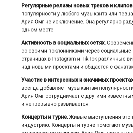
Регулярные релизы новых треков и клипов
популярности у любого музыканта или певца
Ария Омг не исключение. Она регулярно рад
одном месте.
Активность в социальных сетях.
Современн
со своими поклонниками через социальные 
страницах в Instagram и TikTok различные в
над новыми проектами и общается с фаната
Участие в интересных и значимых проектах
всегда добавляет музыкантам популярности 
Ария Омг сотрудничает с другими известным
и непрерывно развивается.
Концерты и турне.
Живые выступления это т
индустрию. Концерты и турне помогают муз
отношения со старыми. Ария Омг часто высту