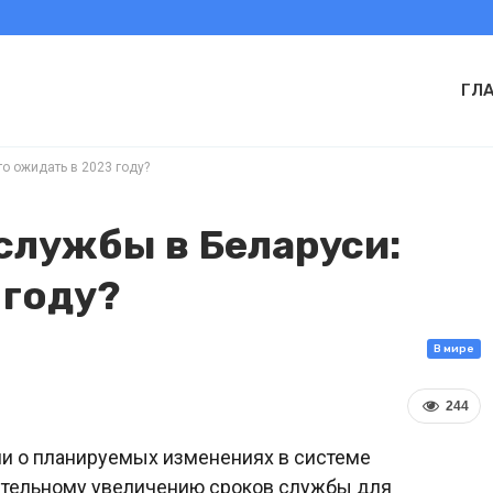
ГЛ
о ожидать в 2023 году?
службы в Беларуси:
 году?
В мире
244
ли о планируемых изменениях в системе
ительному увеличению сроков службы для