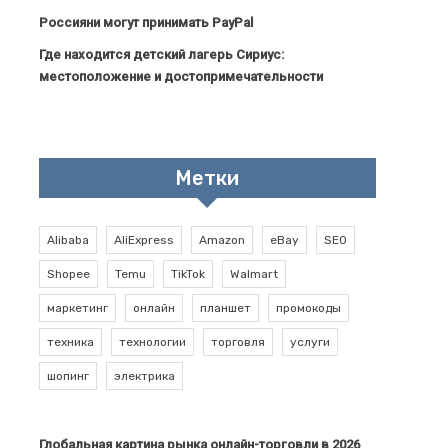
Россияни могут принимать PayPal
Где находится детский лагерь Сириус:
местоположение и достопримечательности
Метки
Alibaba
AliExpress
Amazon
eBay
SEO
Shopee
Temu
TikTok
Walmart
маркетинг
онлайн
планшет
промокоды
техника
технологии
торговля
услуги
шопинг
электрика
Глобальная картина рынка онлайн-торговли в 2026