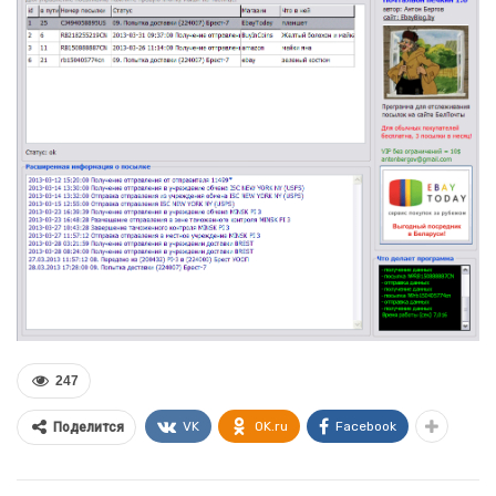
247
VK
OK.ru
Facebook
Поделится