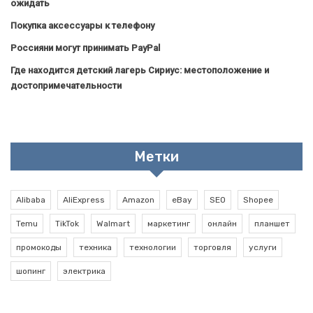
ожидать
Покупка аксессуары к телефону
Россияни могут принимать PayPal
Где находится детский лагерь Сириус: местоположение и
достопримечательности
Метки
Alibaba
AliExpress
Amazon
eBay
SEO
Shopee
Temu
TikTok
Walmart
маркетинг
онлайн
планшет
промокоды
техника
технологии
торговля
услуги
шопинг
электрика