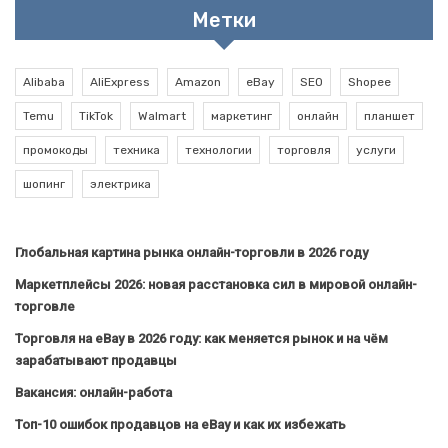
Метки
Alibaba
AliExpress
Amazon
eBay
SEO
Shopee
Temu
TikTok
Walmart
маркетинг
онлайн
планшет
промокоды
техника
технологии
торговля
услуги
шопинг
электрика
Глобальная картина рынка онлайн-торговли в 2026 году
Маркетплейсы 2026: новая расстановка сил в мировой онлайн-
торговле
Торговля на eBay в 2026 году: как меняется рынок и на чём
зарабатывают продавцы
Вакансия: онлайн-работа
Топ-10 ошибок продавцов на eBay и как их избежать