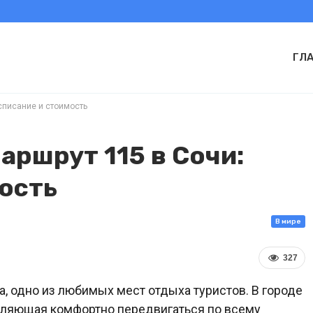
ГЛ
списание и стоимость
аршрут 115 в Сочи:
ость
В мире
327
а, одно из любимых мест отдыха туристов. В городе
воляющая комфортно передвигаться по всему