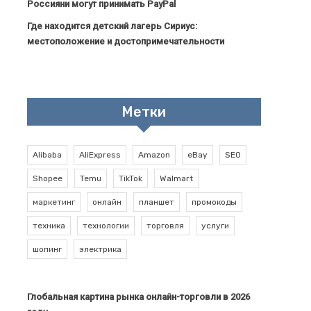
Россияни могут принимать PayPal
Где находится детский лагерь Сириус:
местоположение и достопримечательности
Метки
Alibaba
AliExpress
Amazon
eBay
SEO
Shopee
Temu
TikTok
Walmart
маркетинг
онлайн
планшет
промокоды
техника
технологии
торговля
услуги
шопинг
электрика
Глобальная картина рынка онлайн-торговли в 2026