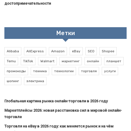
достопримечательности
Метки
Alibaba
AliExpress
Amazon
eBay
SEO
Shopee
Temu
TikTok
Walmart
маркетинг
онлайн
планшет
промокоды
техника
технологии
торговля
услуги
шопинг
электрика
Глобальная картина рынка онлайн-торговли в 2026 году
Маркетплейсы 2026: новая расстановка сил в мировой онлайн-
торговле
Торговля на eBay в 2026 году: как меняется рынок и на чём