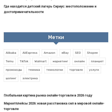
Где находится детский лагерь Сириус: местоположение и
достопримечательности
Метки
Alibaba
AliExpress
Amazon
eBay
SEO
Shopee
Temu
TikTok
Walmart
маркетинг
онлайн
планшет
промокоды
техника
технологии
торговля
услуги
шопинг
электрика
Глобальная картина рынка онлайн-торговли в 2026 году
Маркетплейсы 2026: новая расстановка сил в мировой онлайн-
торговле