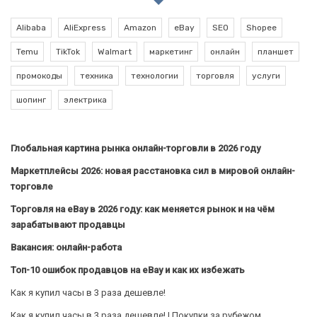
Alibaba
AliExpress
Amazon
eBay
SEO
Shopee
Temu
TikTok
Walmart
маркетинг
онлайн
планшет
промокоды
техника
технологии
торговля
услуги
шопинг
электрика
Глобальная картина рынка онлайн-торговли в 2026 году
Маркетплейсы 2026: новая расстановка сил в мировой онлайн-
торговле
Торговля на eBay в 2026 году: как меняется рынок и на чём
зарабатывают продавцы
Вакансия: онлайн-работа
Топ-10 ошибок продавцов на eBay и как их избежать
Как я купил часы в 3 раза дешевле!
Как я купил часы в 3 раза дешевле! | Покупки за рубежом