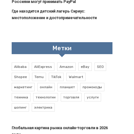
Россияни могут принимать PayPal
Где находится детский лагерь Сириус:
местоположение и достопримечательности
Метки
Alibaba
AliExpress
Amazon
eBay
SEO
Shopee
Temu
TikTok
Walmart
маркетинг
онлайн
планшет
промокоды
техника
технологии
торговля
услуги
шопинг
электрика
Глобальная картина рынка онлайн-торговли в 2026