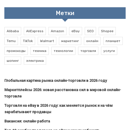
Метки
Alibaba
AliExpress
Amazon
eBay
SEO
Shopee
Temu
TikTok
Walmart
маркетинг
онлайн
планшет
промокоды
техника
технологии
торговля
услуги
шопинг
электрика
Глобальная картина рынка онлайн-торговли в 2026 году
Маркетплейсы 2026: новая расстановка сил в мировой онлайн-
торговле
Торговля на eBay в 2026 году: как меняется рынок и на чём
зарабатывают продавцы
Вакансия: онлайн-работа