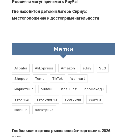
Россияни могут принимать PayPal
Где находится детский лагерь Сириус:
местоположение и достопримечательности
Метки
Alibaba
AliExpress
Amazon
eBay
SEO
Shopee
Temu
TikTok
Walmart
маркетинг
онлайн
планшет
промокоды
техника
технологии
торговля
услуги
шопинг
электрика
Глобальная картина рынка онлайн-торговли в 2026