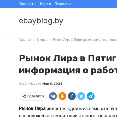
Контакты
Карта
Вакансии
ebayblog.by
Главная
В мире
Рынок Лира в Пятигорске: актуальная инф
Рынок Лира в Пятиг
информация о рабо
Опубликовано
Мар 5, 2024
Поделится
Рынок Лира
является одним из самых попул
расположен на территории старого города и