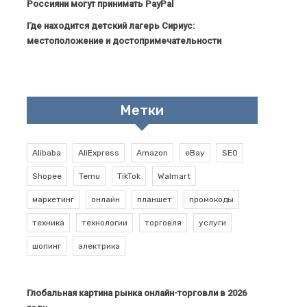
Россияни могут принимать PayPal
Где находится детский лагерь Сириус:
местоположение и достопримечательности
Метки
Alibaba
AliExpress
Amazon
eBay
SEO
Shopee
Temu
TikTok
Walmart
маркетинг
онлайн
планшет
промокоды
техника
технологии
торговля
услуги
шопинг
электрика
Глобальная картина рынка онлайн-торговли в 2026