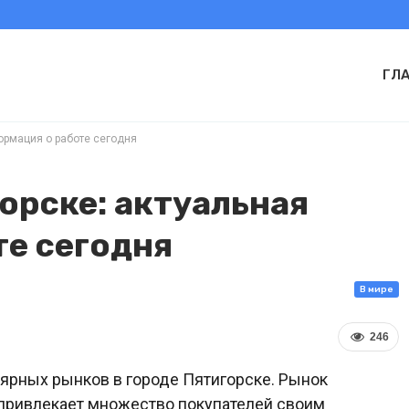
ГЛ
ормация о работе сегодня
орске: актуальная
те сегодня
В мире
246
ярных рынков в городе Пятигорске. Рынок
 привлекает множество покупателей своим