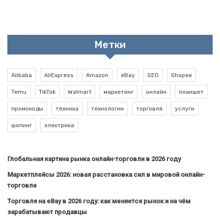
Метки
Alibaba
AliExpress
Amazon
eBay
SEO
Shopee
Temu
TikTok
Walmart
маркетинг
онлайн
планшет
промокоды
техника
технологии
торговля
услуги
шопинг
электрика
Глобальная картина рынка онлайн-торговли в 2026 году
Маркетплейсы 2026: новая расстановка сил в мировой онлайн-
торговле
Торговля на eBay в 2026 году: как меняется рынок и на чём
зарабатывают продавцы