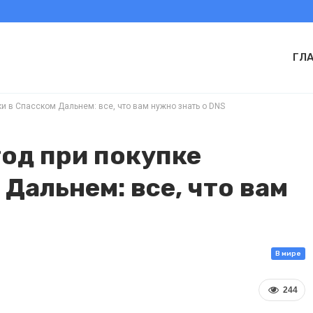
ГЛ
ки в Спасском Дальнем: все, что вам нужно знать о DNS
год при покупке
Дальнем: все, что вам
В мире
244