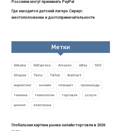
Россияни могут принимать PayPal
Где находится детский лагерь Сириус:
местоположение и достопримечательности
Метки
Alibaba
AliExpress
Amazon
eBay
SEO
Shopee
Temu
TikTok
Walmart
маркетинг
онлайн
планшет
промокоды
техника
технологии
торговля
услуги
шопинг
электрика
Глобальная картина рынка онлайн-торговли в 2026