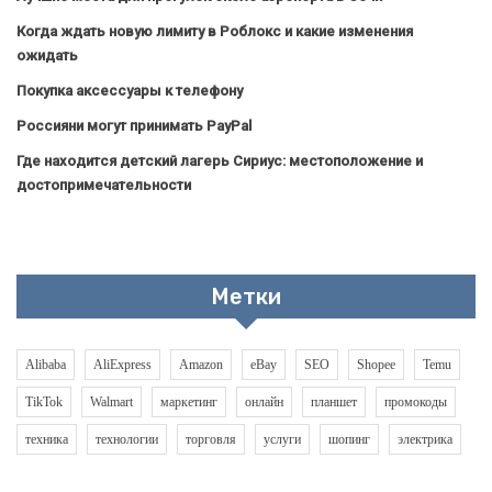
Когда ждать новую лимиту в Роблокс и какие изменения
ожидать
Покупка аксессуары к телефону
Россияни могут принимать PayPal
Где находится детский лагерь Сириус: местоположение и
достопримечательности
Метки
Alibaba
AliExpress
Amazon
eBay
SEO
Shopee
Temu
TikTok
Walmart
маркетинг
онлайн
планшет
промокоды
техника
технологии
торговля
услуги
шопинг
электрика