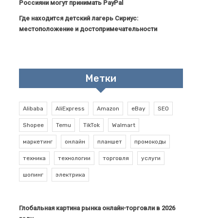
Россияни могут принимать PayPal
Где находится детский лагерь Сириус:
местоположение и достопримечательности
Метки
Alibaba
AliExpress
Amazon
eBay
SEO
Shopee
Temu
TikTok
Walmart
маркетинг
онлайн
планшет
промокоды
техника
технологии
торговля
услуги
шопинг
электрика
Глобальная картина рынка онлайн-торговли в 2026