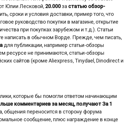
 от Юлии Лесковой,
20.000
за
статью обзор-
ить, сроки и условия доставки, пример того, что
говое руководство покупки в магазине, открытие
чества при покупках зарубежом и т.д.). Статьи
те написать в обычном Ворде. Прежде, чем писать,
а
для публикации, например статьи-обзоры
шем ресурсе не принимаются, статьи-обзоры
ких сайтов (кроме Aliexpress, Tinydael, Dinodirect и
олики, которые бы помогли ответом начинающим
ольше комментариев за месяц, получают За 1
да, общения переносится в сторону форума
нормальное сообщение, плюс награждение в конце