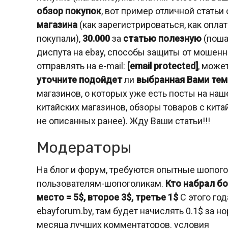
обзор покупок
, вот пример отличной статьи
магазина
(как зарегистрироваться, как оплат
покупали),
30.000
за
статью полезную
(поша
диспута на ebay, способы защиты от мошенни
отправлять на e-mail:
[email protected]
, може
уточните
подойдет
ли
выбранная Вами тем
магазинов, о которых уже есть посты на на
китайских магазинов, обзоры товаров с китайс
не описанных ранее). Жду Ваши статьи!!!
Модераторы
На блог и форум, требуются опытные шопог
пользователям-шопоголикам.
Кто набрал б
место = 5$, второе 3$, третье 1$
C этого го
ebayforum.by, там будет начислять 0.1$ за 
месяца лучших комментаторов. условия