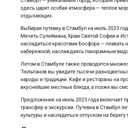
Стамбул — уникальный город, который привл
здесь царит особая атмосфера — теплое мо
отдыхающих.
Выбирая путевку в Стамбул на июль 2023 го
Мечеть Сулеймана, Храм Святой Софии и Ис
насладиться красотами Босфора — плавать н
набережной, наслаждаясь панорамным вид
Летом в Стамбуле также проводятся множес
Тюльпанов вы увидите тысячи разноцветных
народы и традиции. Кафе и рестораны на п
вкуснейшие местные блюда, а позже вы смо
Предложение на июль 2023 года включает п
трансфер и экскурсии. Путевка в Стамбул л
культуры и насладиться отпуском на берегу