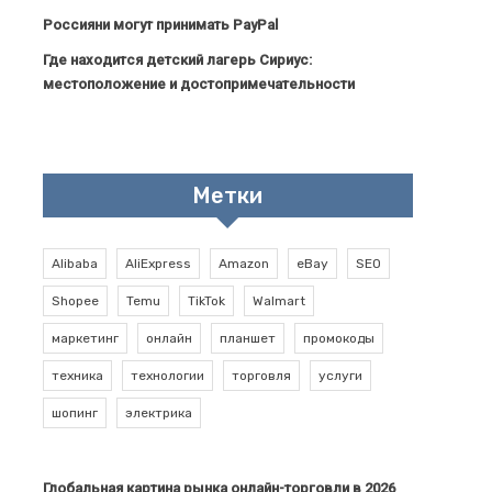
Россияни могут принимать PayPal
Где находится детский лагерь Сириус:
местоположение и достопримечательности
Метки
Alibaba
AliExpress
Amazon
eBay
SEO
Shopee
Temu
TikTok
Walmart
маркетинг
онлайн
планшет
промокоды
техника
технологии
торговля
услуги
шопинг
электрика
Глобальная картина рынка онлайн-торговли в 2026