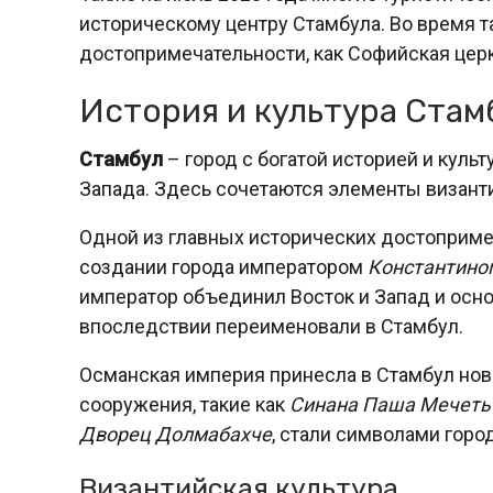
историческому центру Стамбула. Во время т
достопримечательности, как Софийская церк
История и культура Стам
Стамбул
– город с богатой историей и культ
Запада. Здесь сочетаются элементы византи
Одной из главных исторических достопримеч
создании города императором
Константино
император объединил Восток и Запад и осн
впоследствии переименовали в Стамбул.
Османская империя принесла в Стамбул нов
сооружения, такие как
Синана Паша Мечеть
Дворец Долмабахче
, стали символами горо
Византийская культура