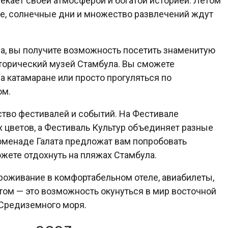
екает своей атмосферой и богатой историей. Летом
ре, солнечные дни и множество развлечений ждут
да, вы получите возможность посетить знаменитую
торический музей Стамбула. Вы сможете
а катамаране или просто прогуляться по
ом.
тво фестивалей и событий. На Фестивале
 цветов, а Фестиваль Культур объединяет разные
роменаде Галата предложат вам попробовать
жете отдохнуть на пляжах Стамбула.
роживание в комфортабельном отеле, авиабилеты,
етом — это возможность окунуться в мир восточной
 Средиземного моря.