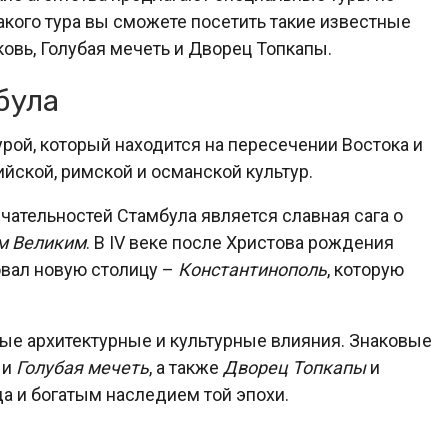
акого тура вы сможете посетить такие известные
овь, Голубая мечеть и Дворец Топкапы.
була
урой, который находится на пересечении Востока и
йской, римской и османской культур.
ательностей Стамбула является славная сага о
м Великим
. В IV веке после Христова рождения
овал новую столицу –
Константинополь
, которую
ые архитектурные и культурные влияния. Знаковые
и
Голубая мечеть
, а также
Дворец Топкапы
и
да и богатым наследием той эпохи.