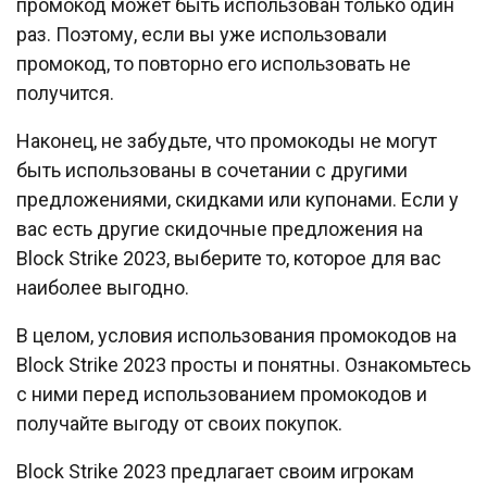
промокод может быть использован только один
раз. Поэтому, если вы уже использовали
промокод, то повторно его использовать не
получится.
Наконец, не забудьте, что промокоды не могут
быть использованы в сочетании с другими
предложениями, скидками или купонами. Если у
вас есть другие скидочные предложения на
Block Strike 2023, выберите то, которое для вас
наиболее выгодно.
В целом, условия использования промокодов на
Block Strike 2023 просты и понятны. Ознакомьтесь
с ними перед использованием промокодов и
получайте выгоду от своих покупок.
Block Strike 2023 предлагает своим игрокам