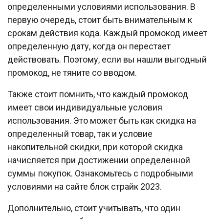
определенными условиями использования. В
первую очередь, стоит быть внимательным к
срокам действия кода. Каждый промокод имеет
определенную дату, когда он перестает
действовать. Поэтому, если вы нашли выгодный
промокод, не тяните со вводом.
Также стоит помнить, что каждый промокод
имеет свои индивидуальные условия
использования. Это может быть как скидка на
определенный товар, так и условие
накопительной скидки, при которой скидка
начисляется при достижении определенной
суммы покупок. Ознакомьтесь с подробными
условиями на сайте блок страйк 2023.
Дополнительно, стоит учитывать, что один