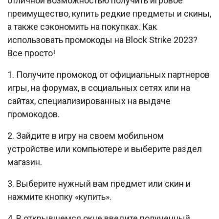
отличной возможностью получить игровое
преимущество, купить редкие предметы и скины,
а также сэкономить на покупках. Как
использовать промокоды на Block Strike 2023?
Все просто!
1. Получите промокод от официальных партнеров
игры, на форумах, в социальных сетях или на
сайтах, специализированных на выдаче
промокодов.
2. Зайдите в игру на своем мобильном
устройстве или компьютере и выберите раздел
магазин.
3. Выберите нужный вам предмет или скин и
нажмите кнопку «купить».
4. В открывшемся окне введите полученный