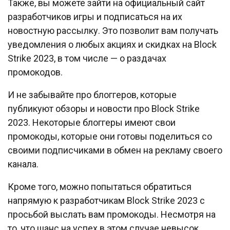
Также, вы можете зайти на официальный сайт
разработчиков игры и подписаться на их
новостную рассылку. Это позволит вам получать
уведомления о любых акциях и скидках на Block
Strike 2023, в том числе — о раздачах
промокодов.
И не забывайте про блоггеров, которые
публикуют обзоры и новости про Block Strike
2023. Некоторые блоггеры имеют свои
промокоды, которые они готовы поделиться со
своими подписчиками в обмен на рекламу своего
канала.
Кроме того, можно попытаться обратиться
напрямую к разработчикам Block Strike 2023 с
просьбой выслать вам промокоды. Несмотря на
то, что шанс на успех в этом случае невысок,