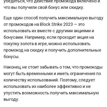
убедиться, что действие промокода включено и
что вы получили свой бонус или скидку.
Еще один способ получить максимальную выгоду
от промокодов на Block Strike 2023 — это
использовать их вместе с другими акциями и
бонусами. Например, если проходит акция на
покупку золота в игре, можно использовать
промокод на скидку и получить дополнительные
бонусы.
Наконец, не стоит забывать о том, что промокоды
могут быть временными и иметь ограничения по
количеству использований. Поэтому, следует
использовать их наиболее эффективно и не
упустить возможность получить максимальную
выгоду.