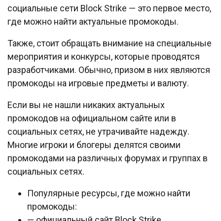
социальные сети Block Strike — это первое место,
где можно найти актуальные промокоды.
Также, стоит обращать внимание на специальные
мероприятия и конкурсы, которые проводятся
разработчиками. Обычно, призом в них являются
промокоды на игровые предметы и валюту.
Если вы не нашли никаких актуальных
промокодов на официальном сайте или в
социальных сетях, не утрачивайте надежду.
Многие игроки и блогеры делятся своими
промокодами на различных форумах и группах в
социальных сетях.
Популярные ресурсы, где можно найти
промокоды:
— официальный сайт Block Strike