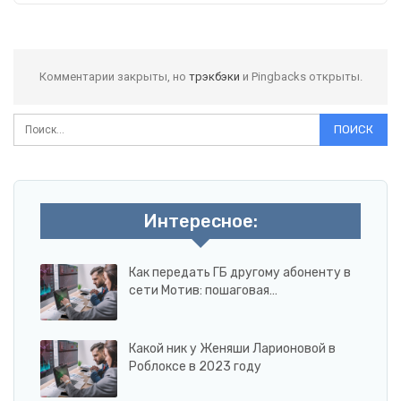
Комментарии закрыты, но
трэкбэки
и Pingbacks открыты.
Интересное:
Как передать ГБ другому абоненту в
сети Мотив: пошаговая…
Какой ник у Женяши Ларионовой в
Роблоксе в 2023 году