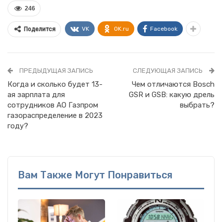
246
VK
OK.ru
Facebook
Поделится
ПРЕДЫДУЩАЯ ЗАПИСЬ
СЛЕДУЮЩАЯ ЗАПИСЬ
Когда и сколько будет 13-
Чем отличаются Bosch
ая зарплата для
GSR и GSB: какую дрель
сотрудников АО Газпром
выбрать?
газораспределение в 2023
году?
Вам Также Могут Понравиться