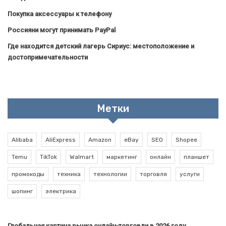
Покупка аксессуары к телефону
Россияни могут принимать PayPal
Где находится детский лагерь Сириус: местоположение и
достопримечательности
Метки
Alibaba
AliExpress
Amazon
eBay
SEO
Shopee
Temu
TikTok
Walmart
маркетинг
онлайн
планшет
промокоды
техника
технологии
торговля
услуги
шопинг
электрика
Глобальная картина рынка онлайн-торговли в 2026 году