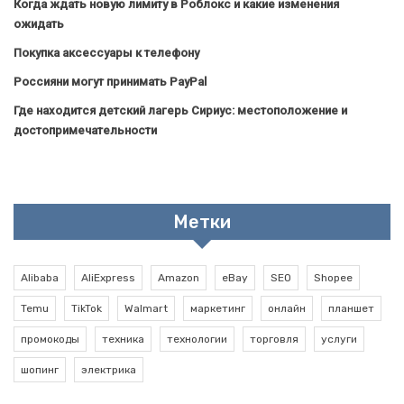
Когда ждать новую лимиту в Роблокс и какие изменения
ожидать
Покупка аксессуары к телефону
Россияни могут принимать PayPal
Где находится детский лагерь Сириус: местоположение и
достопримечательности
Метки
Alibaba
AliExpress
Amazon
eBay
SEO
Shopee
Temu
TikTok
Walmart
маркетинг
онлайн
планшет
промокоды
техника
технологии
торговля
услуги
шопинг
электрика