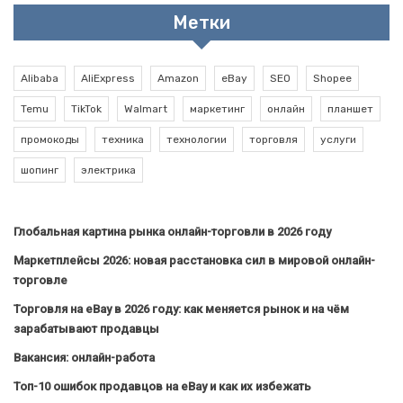
Метки
Alibaba
AliExpress
Amazon
eBay
SEO
Shopee
Temu
TikTok
Walmart
маркетинг
онлайн
планшет
промокоды
техника
технологии
торговля
услуги
шопинг
электрика
Глобальная картина рынка онлайн-торговли в 2026 году
Маркетплейсы 2026: новая расстановка сил в мировой онлайн-
торговле
Торговля на eBay в 2026 году: как меняется рынок и на чём
зарабатывают продавцы
Вакансия: онлайн-работа
Топ-10 ошибок продавцов на eBay и как их избежать