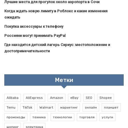
Лучшие места для прогулок около аэропорта в Сочи
Когда ждать новую лимиту в Роблокс и какие изменения
ожидать
Покупка аксессуары к телефону
Россияни могут принимать PayPal
Где находится детский лагерь Сириус: местоположение и
достопримечательности
Метки
Alibaba
AliExpress
Amazon
eBay
SEO
Shopee
Temu
TikTok
Walmart
маркетинг
онлайн
планшет
промокоды
техника
технологии
торговля
услуги
шопинг
электрика