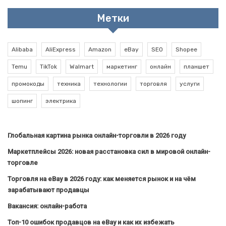
Метки
Alibaba
AliExpress
Amazon
eBay
SEO
Shopee
Temu
TikTok
Walmart
маркетинг
онлайн
планшет
промокоды
техника
технологии
торговля
услуги
шопинг
электрика
Глобальная картина рынка онлайн-торговли в 2026 году
Маркетплейсы 2026: новая расстановка сил в мировой онлайн-
торговле
Торговля на eBay в 2026 году: как меняется рынок и на чём
зарабатывают продавцы
Вакансия: онлайн-работа
Топ-10 ошибок продавцов на eBay и как их избежать