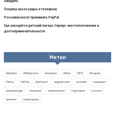
ожидать
Покупка аксессуары к телефону
Россияни могут принимать PayPal
Где находится детский лагерь Сириус: местоположение и
достопримечательности
Метки
Alibaba
AliExpress
Amazon
eBay
SEO
Shopee
Temu
TikTok
Walmart
маркетинг
онлайн
планшет
промокоды
техника
технологии
торговля
услуги
шопинг
электрика