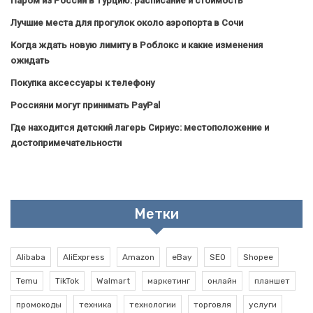
Паром из России в Турцию: расписание и стоимость
Лучшие места для прогулок около аэропорта в Сочи
Когда ждать новую лимиту в Роблокс и какие изменения
ожидать
Покупка аксессуары к телефону
Россияни могут принимать PayPal
Где находится детский лагерь Сириус: местоположение и
достопримечательности
Метки
Alibaba
AliExpress
Amazon
eBay
SEO
Shopee
Temu
TikTok
Walmart
маркетинг
онлайн
планшет
промокоды
техника
технологии
торговля
услуги