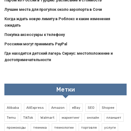
Паром из России в Турцию: расписание и стоимость
Лучшие места для прогулок около аэропорта в Сочи
Когда ждать новую лимиту в Роблокс и какие изменения
ожидать
Покупка аксессуары к телефону
Россияни могут принимать PayPal
Где находится детский лагерь Сириус: местоположение и
достопримечательности
Метки
Alibaba
AliExpress
Amazon
eBay
SEO
Shopee
Temu
TikTok
Walmart
маркетинг
онлайн
планшет
промокоды
техника
технологии
торговля
услуги